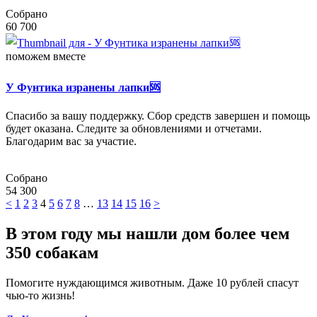
Собрано
60 700
поможем вместе
У Фунтика изранены лапки🆘
Спасибо за вашу поддержку. Сбор средств завершен и помощь
будет оказана. Следите за обновлениями и отчетами.
Благодарим вас за участие.
Собрано
54 300
<
1
2
3
4
5
6
7
8
…
13
14
15
16
>
В этом году мы нашли дом более чем
350 собакам
Помогите нуждающимся животным. Даже 10 рублей спасут
чью-то жизнь!