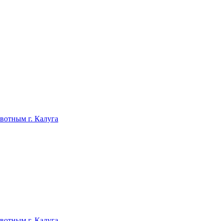
отным г. Калуга
отным г. Калуга