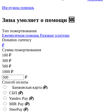
Им нужна помощь
Зина умоляет о помощи 🆘
Тип пожертвования
Ежемесячная помощь
Разовые платежи
Donation currency
₽
Сумма пожертвования
100
₽
300
₽
500
₽
1000
₽
₽
Способ оплаты
Банковская карта
(₽)
СБП
(₽)
Yandex Pay
(₽)
MIR Pay
(₽)
SberPay
(₽)