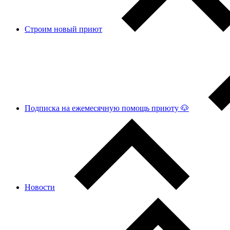
Строим новый приют
Подписка на ежемесячную помощь приюту 🐶
Новости