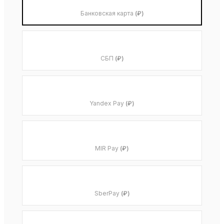
Банковская карта
(₽)
СБП
(₽)
Yandex Pay
(₽)
MIR Pay
(₽)
SberPay
(₽)