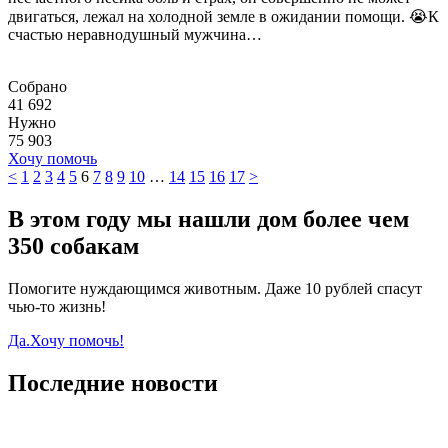
двигаться, лежал на холодной земле в ожидании помощи. 😭К
счастью неравнодушный мужчина…
Собрано
41 692
Нужно
75 903
Хочу помочь
<
1
2
3
4
5
6
7
8
9
10
…
14
15
16
17
>
В этом году мы нашли дом более чем
350 собакам
Помогите нуждающимся животным. Даже 10 рублей спасут
чью-то жизнь!
Да.Хочу помочь!
Последние новости