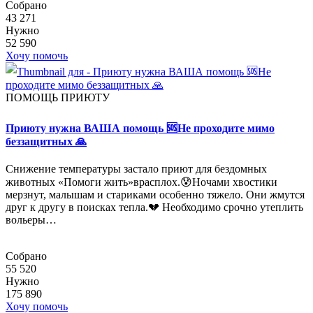
Собрано
43 271
Нужно
52 590
Хочу помочь
ПОМОЩЬ ПРИЮТУ
Приюту нужна ВАША помощь 🆘Не проходите мимо
беззащитных 🙏
Снижение температуры застало приют для бездомных
животных «Помоги жить»врасплох.😰Ночами хвостики
мерзнут, малышам и стариками особенно тяжело. Они жмутся
друг к другу в поисках тепла.💔 Необходимо срочно утеплить
вольеры…
Собрано
55 520
Нужно
175 890
Хочу помочь