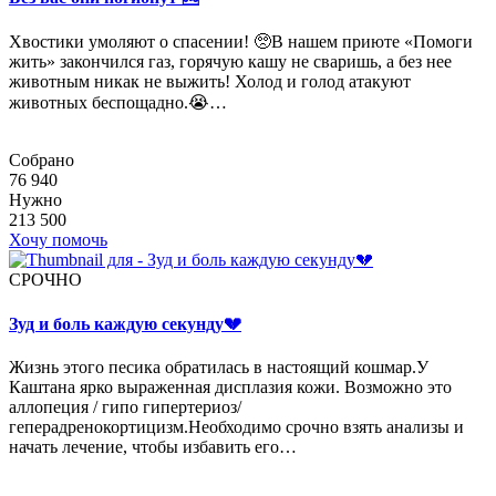
Хвостики умоляют о спасении! 🥺В нашем приюте «Помоги
жить» закончился газ, горячую кашу не сваришь, а без нее
животным никак не выжить! Холод и голод атакуют
животных беспощадно.😭…
Собрано
76 940
Нужно
213 500
Хочу помочь
СРОЧНО
Зуд и боль каждую секунду💔
Жизнь этого песика обратилась в настоящий кошмар.У
Каштана ярко выраженная дисплазия кожи. Возможно это
аллопеция / гипо гипертериоз/
геперадренокортицизм.Необходимо срочно взять анализы и
начать лечение, чтобы избавить его…